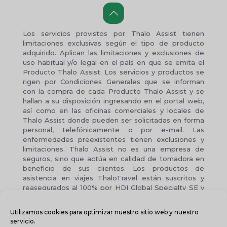
Los servicios provistos por Thalo Assist tienen
limitaciones exclusivas según el tipo de producto
adquirido. Aplican las limitaciones y exclusiones de
uso habitual y/o legal en el país en que se emita el
Producto Thalo Assist. Los servicios y productos se
rigen por Condiciones Generales que se informan
con la compra de cada Producto Thalo Assist y se
hallan a su disposición ingresando en el portal web,
así como en las oficinas comerciales y locales de
Thalo Assist donde pueden ser solicitadas en forma
personal, telefónicamente o por e-mail. Las
enfermedades preexistentes tienen exclusiones y
limitaciones. Thalo Assist no es una empresa de
seguros, sino que actúa en calidad de tomadora en
beneficio de sus clientes. Los productos de
asistencia en viajes ThaloTravel están suscritos y
reasegurados al 100% por HDI Global Specialty SE y
Lloyd's of London.
Utilizamos cookies para optimizar nuestro sitio web y nuestro
© 2026 Thalo Global Group Ltd., Todos los derechos
servicio.
reservados. | Webmaster:
Guaramo.com
|
Políticas