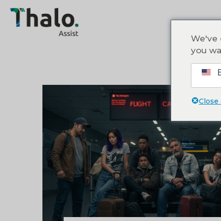
We've 
you wa
E
Close