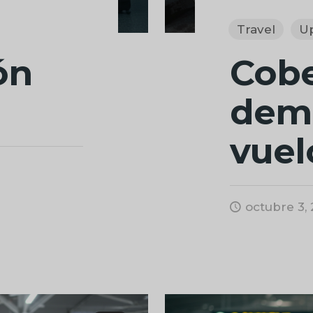
Travel
U
ón
Cobe
dem
vuel
octubre 3,