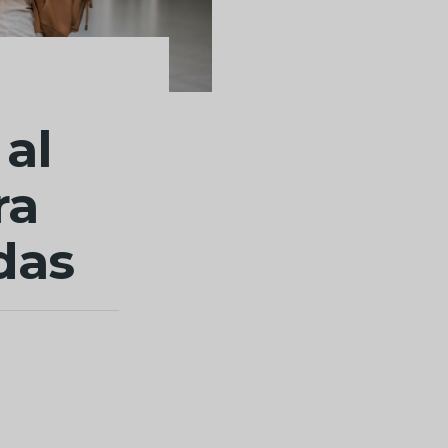
 al
ra
das