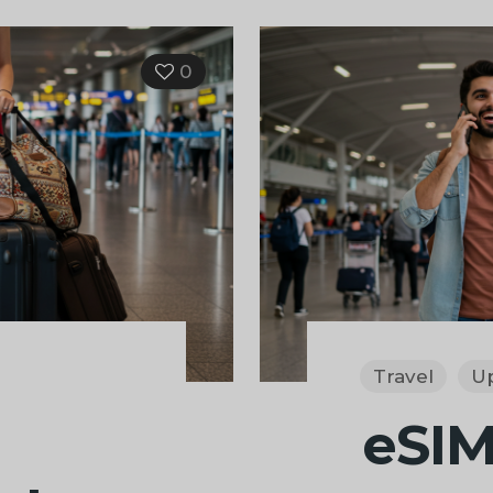
0
Travel
U
eSI