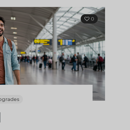
0
pgrades
M