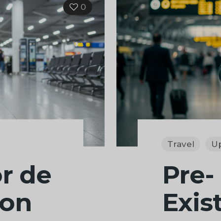
0
Travel
U
r de
Pre-
con
Exis