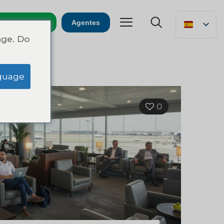
Emergencias
Agentes
age. Do
guage
0