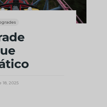
pgrades
rade
que
ático
 18, 2025