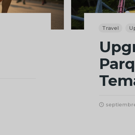
Travel
U
Upg
Par
Tem
septiembre