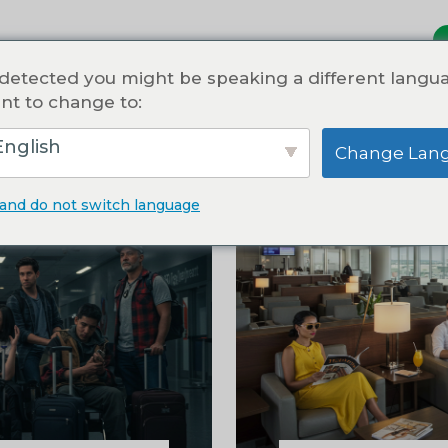
detected you might be speaking a different langu
nt to change to:
Todo
Travel
Upgrades
nglish
Change Lan
 and do not switch language
0