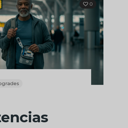
0
pgrades
tencias