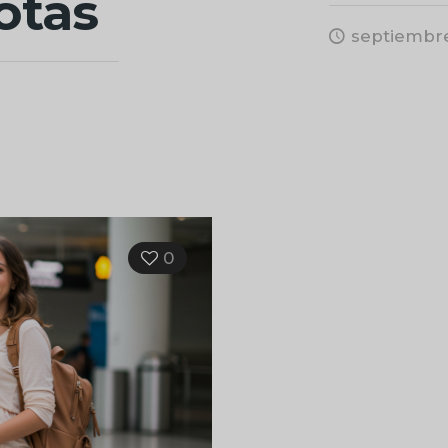
otas
septiembre
0