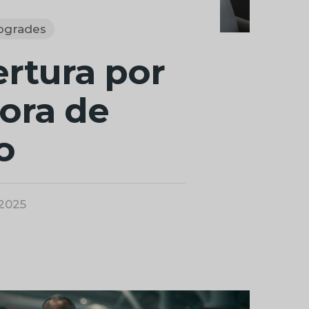
pgrades
rtura por
ora de
o
 2025