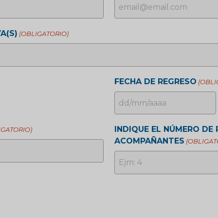
A(S)
(OBLIGATORIO)
FECHA DE REGRESO
(OBLI
DD
barra
INDIQUE EL NÚMERO DE
IGATORIO)
MM
ACOMPAÑANTES
(OBLIGAT
barra
AAAA