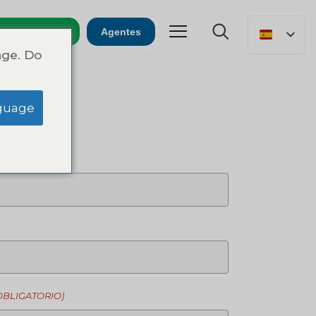
Emergencias
Agentes
age. Do
guage
OBLIGATORIO)