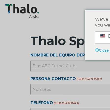
We've 
you wa
E
Thalo Sport
Close
NOMBRE DEL EQUIPO DEPORTIVO
(OB
PERSONA CONTACTO
(OBLIGATORIO)
NOMBRE
TELÉFONO
(OBLIGATORIO)